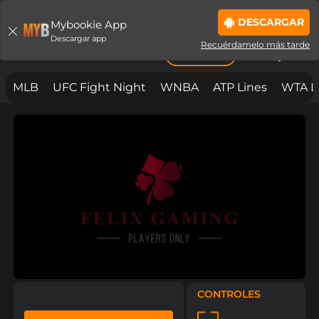
INICIAR SESIÓN
ÚNETE AHORA
DESCARGAR
Mybookie App
Descargar app
Recuérdamelo más tarde
Casino
Ayuda
MLB
UFC Fight Night
WNBA
ATP Lines
WTA L
BET ON
ANYTHING.
ANYWHERE. ANYTIME.
MYBOOKIE IS LOADING THE PAGE...
IF THE PAGE YOU ARE ON DOES NOT
LOAD
BY NOW
PLEASE
CLICK REFRESH
OR
CLICK
HERE TO SIGNUP.
IN SOME CIRCUMSTANCES IF YOU
CONTROLES
ARE SEEING THIS PAGE, AND IT
DOES NOT AUTOMATICALLY CLEAR