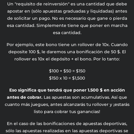
Un "requisito de reinversión" es una cantidad que debe
apostar en (sólo apuestas graduadas y liquidadas) antes
de solicitar un pago. No es necesario que gane o pierda
esa cantidad. Simplemente tiene que poner en marcha
esa cantidad.
Por ejemplo, este bono tiene un rollover de 10x. Cuando
deposite 100 $, le daremos una bonificación de 50 $. El
rollover es 10x el depósito + el bono. Por lo tanto:
$100 + $50 = $150
$150 x 10 = $1,500
Eso significa que tendrá que poner 1.500 $ en acción
antes de cobrar.
Las apuestas son acumulativas. Así que
cuanto más juegues, antes alcanzarás tu rollover y ¡estarás
listo para cobrar tus ganancias!
En el caso de las bonificaciones de apuestas deportivas,
sólo las apuestas realizadas en las apuestas deportivas se