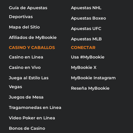
Guía de Apuestas
Apuestas NHL
Deportivas
Apuestas Boxeo
Mapa del Sitio
Apuestas UFC
Afiliados de MyBookie
Apuestas MLB
CASINO Y CABALLOS
CONECTAR
Casino en Línea
Usa #MyBookie
Casino en Vivo
MyBookie X
Juega al Estilo Las
MyBookie Instagram
Vegas
Reseña MyBookie
Juegos de Mesa
Tragamonedas en Línea
Video Poker en Línea
Bonos de Casino