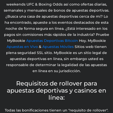
weekends UFC & Boxing Odds así como ofertas diarias,
semanales y mensuales de bonos de apuestas deportivas.
¿Busca una casa de apuestas deportivas cerca de mí? Lo
ha encontrado, apueste a los eventos destacados de esta
noche de forma segura en línea. ¿Está interesado en los
pagos sin comisiones más rápidos de la industria? Pruebe
MyBookie
Apuestas Deportivas Bitcoin
Hoy. MyBookie
Apuestas en Vivo
&
Apuestas Móviles
Sitios web tienen
plena seguridad SSL sitio. MyBookie es un sitio legal de
apuestas deportivas en línea, sin embargo usted es
responsable de determinar la legalidad de las apuestas
en línea en su jurisdicción.
Requisitos de rollover para
apuestas deportivas y casinos en
línea:
Todas las bonificaciones tienen un "requisito de rollover".