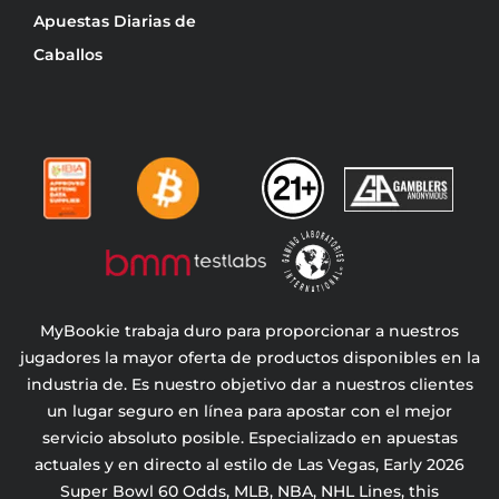
Apuestas Diarias de
Caballos
MyBookie trabaja duro para proporcionar a nuestros
jugadores la mayor oferta de productos disponibles en la
industria de. Es nuestro objetivo dar a nuestros clientes
un lugar seguro en línea para apostar con el mejor
servicio absoluto posible. Especializado en apuestas
actuales y en directo al estilo de Las Vegas,
Early 2026
Super Bowl 60 Odds, MLB, NBA, NHL Lines, this