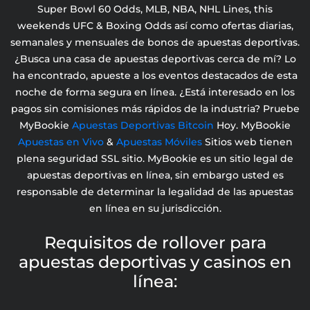
Super Bowl 60 Odds, MLB, NBA, NHL Lines, this
weekends UFC & Boxing Odds así como ofertas diarias,
semanales y mensuales de bonos de apuestas deportivas.
¿Busca una casa de apuestas deportivas cerca de mí? Lo
ha encontrado, apueste a los eventos destacados de esta
noche de forma segura en línea. ¿Está interesado en los
pagos sin comisiones más rápidos de la industria? Pruebe
MyBookie
Apuestas Deportivas Bitcoin
Hoy. MyBookie
Apuestas en Vivo
&
Apuestas Móviles
Sitios web tienen
plena seguridad SSL sitio. MyBookie es un sitio legal de
apuestas deportivas en línea, sin embargo usted es
responsable de determinar la legalidad de las apuestas
en línea en su jurisdicción.
Requisitos de rollover para
apuestas deportivas y casinos en
línea: