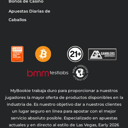
Bonos de Casino
Apuestas Diarias de
Caballos
MyBookie trabaja duro para proporcionar a nuestros
jugadores la mayor oferta de productos disponibles en la
industria de. Es nuestro objetivo dar a nuestros clientes
un lugar seguro en línea para apostar con el mejor
servicio absoluto posible. Especializado en apuestas
actuales y en directo al estilo de Las Vegas,
Early 2026