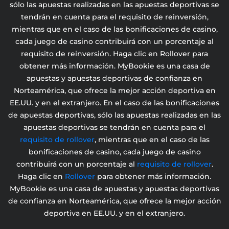
sólo las apuestas realizadas en las apuestas deportivas se
tendrán en cuenta para el requisito de reinversión,
mientras que en el caso de las bonificaciones de casino,
cada juego de casino contribuirá con un porcentaje al
requisito de reinversión. Haga clic en Rollover para
obtener más información. MyBookie es una casa de
apuestas y apuestas deportivas de confianza en
Norteamérica, que ofrece la mejor acción deportiva en
EE.UU. y en el extranjero. En el caso de las bonificaciones
de apuestas deportivas, sólo las apuestas realizadas en las
apuestas deportivas se tendrán en cuenta para el
requisito de rollover
, mientras que en el caso de las
bonificaciones de casino, cada juego de casino
contribuirá con un porcentaje al
requisito de rollover
.
Haga clic en
Rollover
para obtener más información.
MyBookie es una casa de apuestas y apuestas deportivas
de confianza en Norteamérica, que ofrece la mejor acción
deportiva en EE.UU. y en el extranjero.