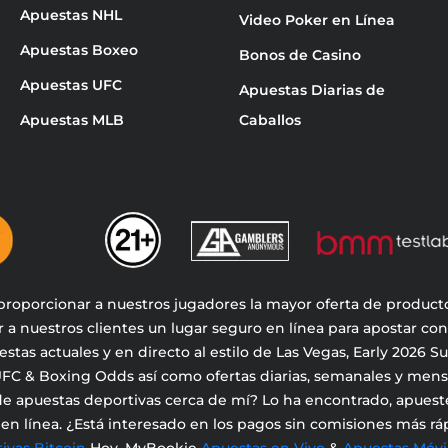
Apuestas NHL
Video Poker en Línea
Apuestas Boxeo
Bonos de Casino
Apuestas UFC
Apuestas Diarias de
Apuestas MLB
Caballos
roporcionar a nuestros jugadores la mayor oferta de producto
r a nuestros clientes un lugar seguro en línea para apostar con
stas actuales y en directo al estilo de Las Vegas,
Early 2026 S
FC & Boxing Odds así como ofertas diarias, semanales y men
de apuestas deportivas cerca de mí? Lo ha encontrado, apuest
en línea. ¿Está interesado en los pagos sin comisiones más ráp
ivas Bitcoin
Hoy. MyBookie
Apuestas en Vivo
&
Apuestas Móvi