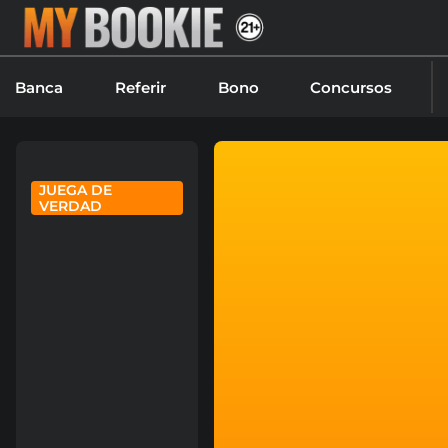
Banca
Referir
Bono
Concursos
JUEGA DE
VERDAD
MYBOOKIE IS LOADIN
PL
IN SOME CIRCUMSTANCES IF YOU ARE SE
OR ONLINE S
NO DIS