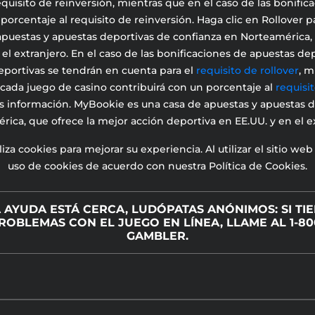
quisito de reinversión, mientras que en el caso de las bonific
 porcentaje al requisito de reinversión. Haga clic en Rollover 
puestas y apuestas deportivas de confianza en Norteamérica, 
el extranjero. En el caso de las bonificaciones de apuestas dep
deportivas se tendrán en cuenta para el
requisito de rollover
, m
 cada juego de casino contribuirá con un porcentaje al
requisit
 información. MyBookie es una casa de apuestas y apuestas d
rica, que ofrece la mejor acción deportiva en EE.UU. y en el ex
za cookies para mejorar su experiencia. Al utilizar el sitio we
uso de cookies de acuerdo con nuestra Política de Cookies.
 AYUDA ESTÁ CERCA, LUDÓPATAS ANÓNIMOS: SI TI
ROBLEMAS CON EL JUEGO EN LÍNEA, LLAME AL 1-80
GAMBLER.