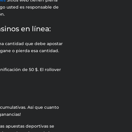
argo usted es responsable de
ón.
sinos en línea:
 una cantidad que debe apostar
 gane o pierda esa cantidad.
ficación de 50 $. El rollover
cumulativas. Así que cuanto
 ganancias!
las apuestas deportivas se