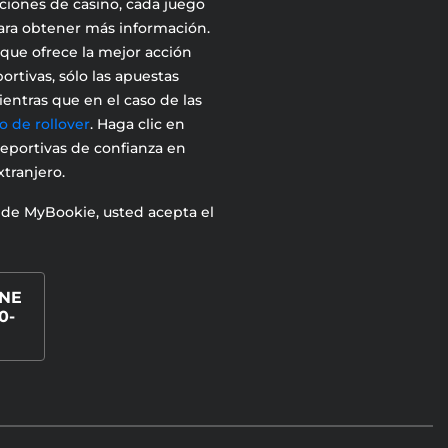
aciones de casino, cada juego
para obtener más información.
que ofrece la mejor acción
ortivas, sólo las apuestas
ientras que en el caso de las
o de rollover
. Haga clic en
eportivas de confianza en
tranjero.
b de MyBookie, usted acepta el
ENE
0-