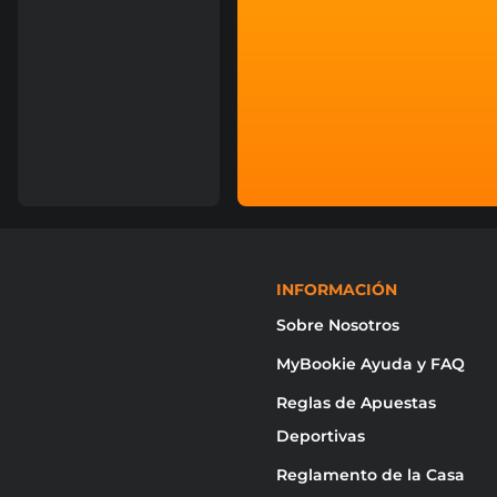
INFORMACIÓN
Sobre Nosotros
MyBookie Ayuda y FAQ
Reglas de Apuestas
Deportivas
Reglamento de la Casa