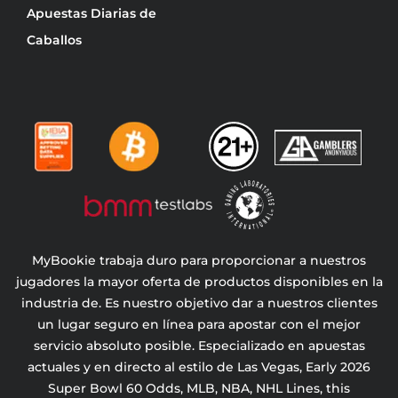
Apuestas Diarias de
Caballos
MyBookie trabaja duro para proporcionar a nuestros
jugadores la mayor oferta de productos disponibles en la
industria de. Es nuestro objetivo dar a nuestros clientes
un lugar seguro en línea para apostar con el mejor
servicio absoluto posible. Especializado en apuestas
actuales y en directo al estilo de Las Vegas,
Early 2026
Super Bowl 60 Odds, MLB, NBA, NHL Lines, this