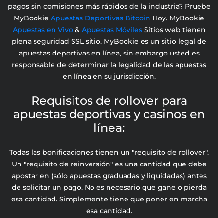
pagos sin comisiones más rápidos de la industria? Pruebe
MyBookie
Apuestas Deportivas Bitcoin
Hoy. MyBookie
Apuestas en Vivo
&
Apuestas Móviles
Sitios web tienen
plena seguridad SSL sitio. MyBookie es un sitio legal de
apuestas deportivas en línea, sin embargo usted es
responsable de determinar la legalidad de las apuestas
en línea en su jurisdicción.
Requisitos de rollover para
apuestas deportivas y casinos en
línea:
Todas las bonificaciones tienen un "requisito de rollover".
Un "requisito de reinversión" es una cantidad que debe
apostar en (sólo apuestas graduadas y liquidadas) antes
de solicitar un pago. No es necesario que gane o pierda
esa cantidad. Simplemente tiene que poner en marcha
esa cantidad.