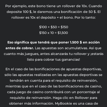
Por ejemplo, este bono tiene un rollover de 10x. Cuando
deposite 100 $, le daremos una bonificación de 50 $. El
rollover es 10x el depósito + el bono. Por lo tanto:
$100 + $50 = $150
$150 x 10 = $1,500
Eso significa que tendrá que poner 1.500 $ en acción
antes de cobrar.
Las apuestas son acumulativas. Así que
cuanto más juegues, antes alcanzarás tu rollover y ¡estarás
listo para cobrar tus ganancias!
En el caso de las bonificaciones de apuestas deportivas,
sólo las apuestas realizadas en las apuestas deportivas se
tendrán en cuenta para el requisito de reinversión,
mientras que en el caso de las bonificaciones de casino,
cada juego de casino contribuirá con un porcentaje al
requisito de reinversión. Haga clic en Rollover para
obtener más información. MyBookie es una casa de