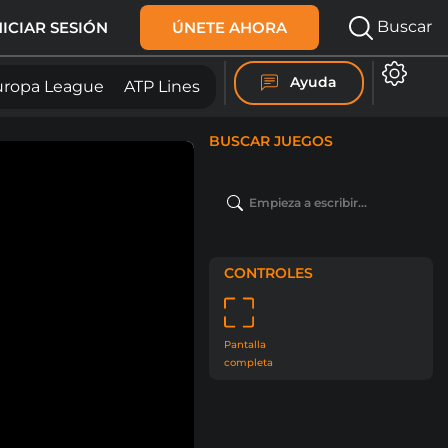
Buscar
NICIAR SESIÓN
ÚNETE AHORA
Ayuda
uropa League
ATP Lines
UFC Fight Night
PGA Rou
BUSCAR JUEGOS
ES NOT LOAD
BY NOW
NUP.
CONTROLES
TICALLY CLEAR ITSELF, MYBOOKIE AND /
 REGION YET.
Pantalla
completa
GIÓN AÚN.