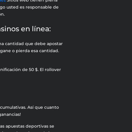
argo usted es responsable de
ón.
sinos en línea:
 una cantidad que debe apostar
 gane o pierda esa cantidad.
ficación de 50 $. El rollover
cumulativas. Así que cuanto
 ganancias!
las apuestas deportivas se