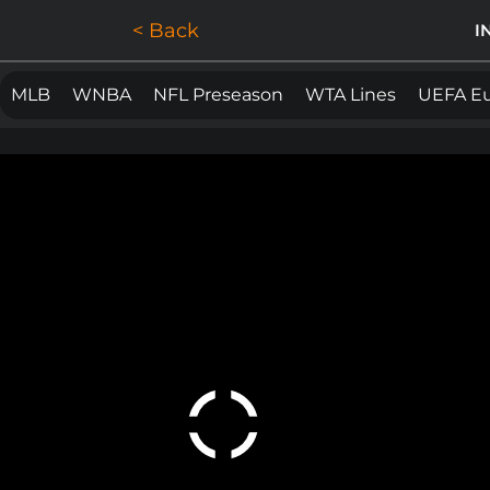
< Back
I
MLB
WNBA
NFL Preseason
WTA Lines
UEFA E
BET ON
ANYTHING.
ANYWHERE. ANYTIME.
G THE PAGE...
IF THE PAGE YOU ARE ON DO
EASE
CLICK REFRESH
OR
CLICK HERE TO SIG
EING THIS PAGE, AND IT DOES NOT AUTOMA
PORTS BETTING IS NOT AVAILABLE IN YOUR
PONIBLE DISCULPE, MYBOOKIE NO HA LLEGADO A SU RE
无法使用对不起，品牌还没有来到你的地