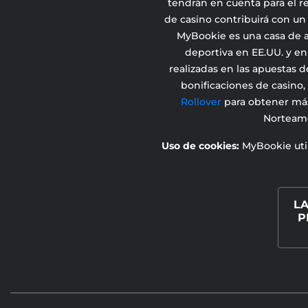
tendrán en cuenta para el re
de casino contribuirá con un
MyBookie es una casa de a
deportiva en EE.UU. y en 
realizadas en las apuestas 
bonificaciones de casino,
Rollover
para obtener más
Norteamé
Uso de cookies:
MyBookie utili
LA
P