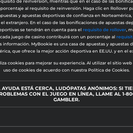
quisito de reinversión, mientras que en el caso de las bonific
 porcentaje al requisito de reinversión. Haga clic en Rollover 
puestas y apuestas deportivas de confianza en Norteamérica, 
el extranjero. En el caso de las bonificaciones de apuestas dep
deportivas se tendrán en cuenta para el
requisito de rollover
, m
 cada juego de casino contribuirá con un porcentaje al
requisit
 información. MyBookie es una casa de apuestas y apuestas d
rica, que ofrece la mejor acción deportiva en EE.UU. y en el ex
za cookies para mejorar su experiencia. Al utilizar el sitio we
uso de cookies de acuerdo con nuestra Política de Cookies.
 AYUDA ESTÁ CERCA, LUDÓPATAS ANÓNIMOS: SI TI
ROBLEMAS CON EL JUEGO EN LÍNEA, LLAME AL 1-80
GAMBLER.