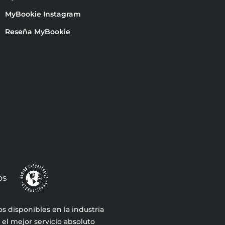
MyBookie Instagram
Reseña MyBookie
s disponibles en la industria
 el mejor servicio absoluto