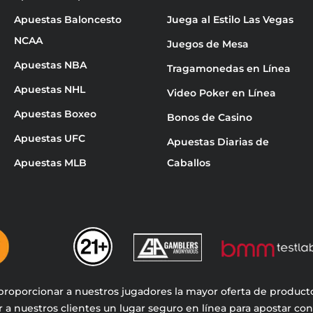
Apuestas Baloncesto
Juega al Estilo Las Vegas
NCAA
Juegos de Mesa
Apuestas NBA
Tragamonedas en Línea
Apuestas NHL
Video Poker en Línea
Apuestas Boxeo
Bonos de Casino
Apuestas UFC
Apuestas Diarias de
Apuestas MLB
Caballos
roporcionar a nuestros jugadores la mayor oferta de producto
r a nuestros clientes un lugar seguro en línea para apostar con