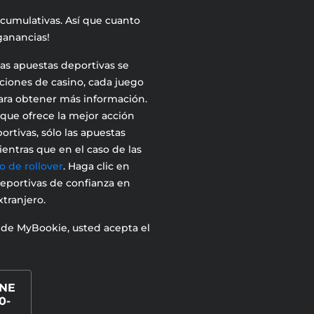
cumulativas. Así que cuanto
 ganancias!
las apuestas deportivas se
aciones de casino, cada juego
para obtener más información.
que ofrece la mejor acción
ortivas, sólo las apuestas
ientras que en el caso de las
o de rollover
. Haga clic en
eportivas de confianza en
tranjero.
b de MyBookie, usted acepta el
ENE
0-