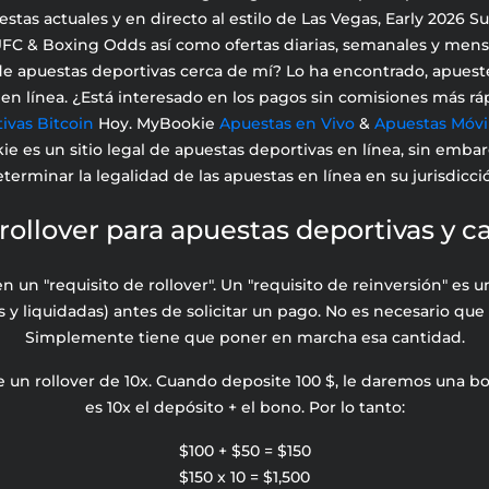
stas actuales y en directo al estilo de Las Vegas,
Early 2026 S
FC & Boxing Odds así como ofertas diarias, semanales y men
de apuestas deportivas cerca de mí? Lo ha encontrado, apuest
en línea. ¿Está interesado en los pagos sin comisiones más ráp
ivas Bitcoin
Hoy. MyBookie
Apuestas en Vivo
&
Apuestas Móvi
ie es un sitio legal de apuestas deportivas en línea, sin emb
terminar la legalidad de las apuestas en línea en su jurisdicci
rollover para apuestas deportivas y ca
en un "requisito de rollover". Un "requisito de reinversión" es
 y liquidadas) antes de solicitar un pago. No es necesario que
Simplemente tiene que poner en marcha esa cantidad.
 un rollover de 10x. Cuando deposite 100 $, le daremos una boni
es 10x el depósito + el bono. Por lo tanto:
$100 + $50 = $150
$150 x 10 = $1,500