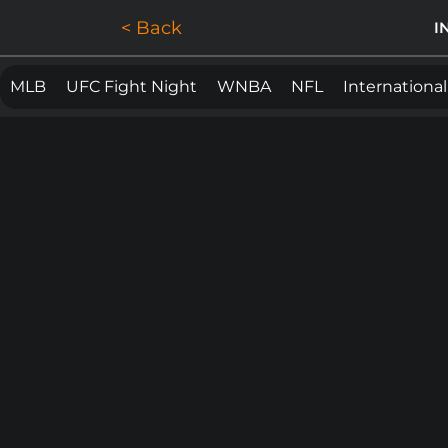
< Back
I
MLB
UFC Fight Night
WNBA
NFL
Internationa
BET ON
ANYTHING.
ANYWHERE. ANYTIME.
G THE PAGE...
IF THE PAGE YOU ARE ON DO
EASE
CLICK REFRESH
OR
CLICK HERE TO SIG
EING THIS PAGE, AND IT DOES NOT AUTOMA
PORTS BETTING IS NOT AVAILABLE IN YOUR
PONIBLE DISCULPE, MYBOOKIE NO HA LLEGADO A SU RE
无法使用对不起，品牌还没有来到你的地