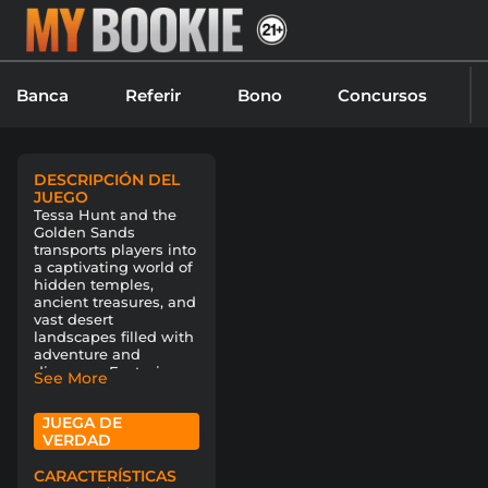
Banca
Referir
Bono
Concursos
DESCRIPCIÓN DEL
JUEGO
Tessa Hunt and the
Golden Sands
transports players into
a captivating world of
MYBOOKIE IS LOADIN
hidden temples,
PL
ancient treasures, and
vast desert
landscapes filled with
IN SOME CIRCUMSTANCES IF YOU ARE SE
adventure and
OR ONLINE S
discovery. Featuring
See More
Hold & Win and Free
NO DIS
Spins features, the
JUEGA DE
game offers multiple
VERDAD
ways to boost your
rewards. The Risk
CARACTERÍSTICAS
Wheel Multiplier