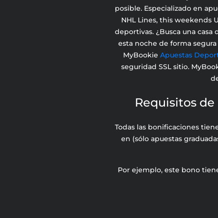
posible. Especializado en apue
NHL Lines, this weekends U
deportivas. ¿Busca una casa 
esta noche de forma segura 
MyBookie
Apuestas Deport
seguridad SSL sitio. MyBook
de
Requisitos de 
Todas las bonificaciones tien
en (sólo apuestas graduadas
Por ejemplo, este bono tiene