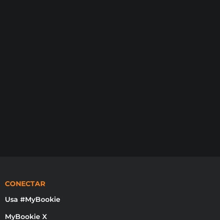
CONECTAR
Usa #MyBookie
MyBookie X