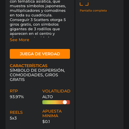
con temática asiática, que
muestra símbolos japoneses,
ITSELF, MYBOOKIE AND / OR ONLINE
multiplicadores y comodines
Pantalla completa
SPORTS BETTING IS NOT AVAILABLE
en toda su cuadrícula.
Conseguir 3 Scatters otorga 5
IN YOUR REGION YET.
giros gratis, con símbolos
gigantes de 3 rodillos que
NO DISPONIBLE DISCULPE, MYBOOKIE NO
aparecen en el centro y
HA LLEGADO A SU REGIÓN AÚN.
ofrecen oportunidades para
See More
giros de bonificación
adicionales. Al acumular 6 o
más monedas con
无法使用对不起，品牌还没有来到你的地
JUEGA DE VERDAD
multiplicadores de x1 a x100,
se activa la función Hold &
CARACTERÍSTICAS
Win, que ofrece a los
SÍMBOLO DE DISPERSIÓN,
jugadores la oportunidad de
COMODIDADES, GIROS
ganar uno de los tres niveles
GRATIS
de Jackpot disponibles.
RTP
VOLATILIDAD
93.97%
ALTO
APUESTA
REELS
MINIMA
5x3
$0.1