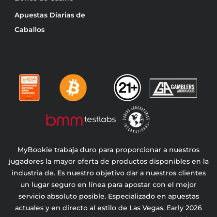
Apuestas Diarias de
Caballos
MyBookie trabaja duro para proporcionar a nuestros
jugadores la mayor oferta de productos disponibles en la
industria de. Es nuestro objetivo dar a nuestros clientes
un lugar seguro en línea para apostar con el mejor
servicio absoluto posible. Especializado en apuestas
actuales y en directo al estilo de Las Vegas,
Early 2026