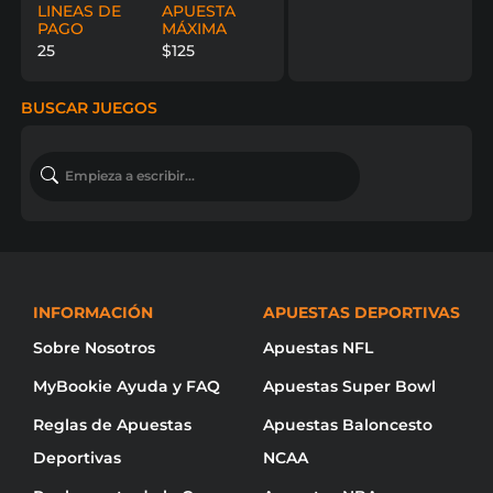
LINEAS DE
APUESTA
PAGO
MÁXIMA
25
$125
BUSCAR JUEGOS
INFORMACIÓN
APUESTAS DEPORTIVAS
Sobre Nosotros
Apuestas NFL
MyBookie Ayuda y FAQ
Apuestas Super Bowl
Reglas de Apuestas
Apuestas Baloncesto
Deportivas
NCAA