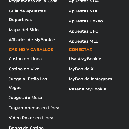
Reglamento de la Casa
Apuestas NBA
Guía de Apuestas
Apuestas NHL
Deportivas
Apuestas Boxeo
Mapa del Sitio
Apuestas UFC
Afiliados de MyBookie
Apuestas MLB
CASINO Y CABALLOS
CONECTAR
Casino en Línea
Usa #MyBookie
Casino en Vivo
MyBookie X
Juega al Estilo Las
MyBookie Instagram
Vegas
Reseña MyBookie
Juegos de Mesa
Tragamonedas en Línea
Video Poker en Línea
Bonos de Casino