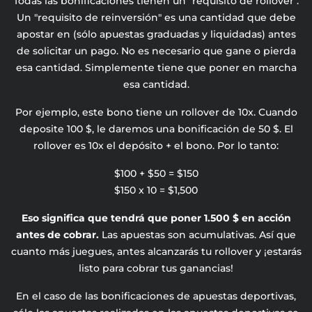
Todas las bonificaciones tienen un "requisito de rollover".
Un "requisito de reinversión" es una cantidad que debe
apostar en (sólo apuestas graduadas y liquidadas) antes
de solicitar un pago. No es necesario que gane o pierda
esa cantidad. Simplemente tiene que poner en marcha
esa cantidad.
Por ejemplo, este bono tiene un rollover de 10x. Cuando
deposite 100 $, le daremos una bonificación de 50 $. El
rollover es 10x el depósito + el bono. Por lo tanto:
$100 + $50 = $150
$150 x 10 = $1,500
Eso significa que tendrá que poner 1.500 $ en acción
antes de cobrar.
Las apuestas son acumulativas. Así que
cuanto más juegues, antes alcanzarás tu rollover y ¡estarás
listo para cobrar tus ganancias!
En el caso de las bonificaciones de apuestas deportivas,