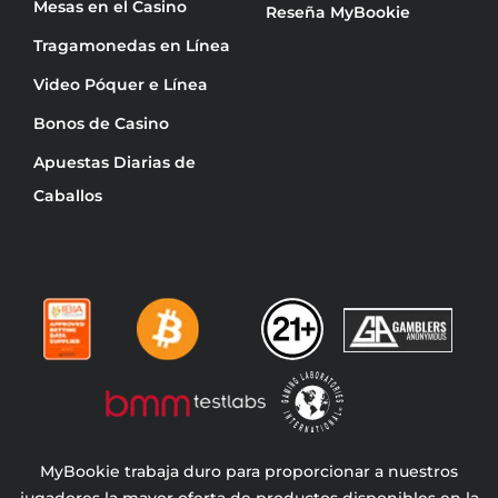
Mesas en el Casino
Reseña MyBookie
Tragamonedas en Línea
Video Póquer e Línea
Bonos de Casino
Apuestas Diarias de
Caballos
MyBookie trabaja duro para proporcionar a nuestros
jugadores la mayor oferta de productos disponibles en la