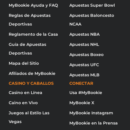
MyBookie Ayuda y FAQ
Apuestas Super Bowl
Reglas de Apuestas
Apuestas Baloncesto
Deportivas
NCAA
Reglamento de la Casa
Apuestas NBA
Guía de Apuestas
Apuestas NHL
Deportivas
Apuestas Boxeo
Mapa del Sitio
Apuestas UFC
Afiliados de MyBookie
Apuestas MLB
CASINO Y CABALLOS
CONECTAR
Casino en Línea
Usa #MyBookie
Caino en Vivo
MyBookie X
Juegos al Estilo Las
MyBookie Instagram
Vegas
MyBookie en la Prensa