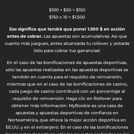
$100 + $50 = $150
$150 x 10 = $1,500
Eso significa que tendrá que poner 1.500 $ en acción
antes de cobrar.
Las apuestas son acumulativas. Así que
cuanto más juegues, antes alcanzarás tu rollover y ¡estarás
listo para cobrar tus ganancias!
En el caso de las bonificaciones de apuestas deportivas,
sólo las apuestas realizadas en las apuestas deportivas se
tendrán en cuenta para el requisito de reinversión,
mientras que en el caso de las bonificaciones de casino,
cada juego de casino contribuirá con un porcentaje al
requisito de reinversión. Haga clic en Rollover para
obtener más información. MyBookie es una casa de
apuestas y apuestas deportivas de confianza en
Norteamérica, que ofrece la mejor acción deportiva en
EE.UU. y en el extranjero. En el caso de las bonificaciones