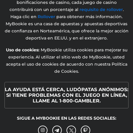
bonificaciones de casino, cada juego de casino
contribuirá con un porcentaje al
requisito de rollover
.
Haga clic en
Rollover
para obtener más información.
MyBookie es una casa de apuestas y apuestas deportivas
de confianza en Norteamérica, que ofrece la mejor acción
deportiva en EE.UU. y en el extranjero.
Uso de cookies:
MyBookie utiliza cookies para mejorar su
experiencia. Al utilizar el sitio web de MyBookie, usted
acepta el uso de cookies de acuerdo con nuestra Política
de Cookies.
LA AYUDA ESTÁ CERCA, LUDÓPATAS ANÓNIMOS:
SI TIENE PROBLEMAS CON EL JUEGO EN LÍNEA,
LLAME AL 1-800-GAMBLER.
SIGUE A MYBOOKIE EN LAS REDES SOCIALES: