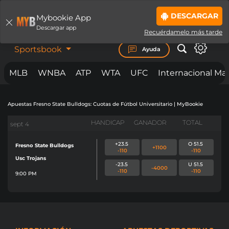
DESCARGAR
Mybookie App
INICIAR SESIÓN
ÚNETE AHORA
Descargar app
Recuérdamelo más tarde
Sportsbook
Ayuda
MLB
WNBA
ATP
WTA
UFC
Internacional Ma
BET ON
ANYTHING.
ANYWHERE. ANYTIME.
Apuestas Fresno State Bulldogs: Cuotas de Fútbol Universitario | MyBookie
HANDICAP
GANADOR
TOTAL
sept 4
MYBOOKIE IS LOADING THE PAGE...
IF THE PAGE YOU ARE ON DOES NOT
+23.5
O 51.5
Fresno State Bulldogs
+1100
-110
-110
LOAD
BY NOW
Usc Trojans
-23.5
U 51.5
PLEASE
CLICK REFRESH
OR
CLICK
-4000
-110
-110
9:00 PM
HERE TO SIGNUP.
IN SOME CIRCUMSTANCES IF YOU
ARE SEEING THIS PAGE, AND IT
DOES NOT AUTOMATICALLY CLEAR