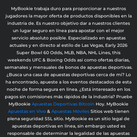
MyBookie trabaja duro para proporcionar a nuestros
jugadores la mayor oferta de productos disponibles en la
industria de. Es nuestro objetivo dar a nuestros clientes
un lugar seguro en línea para apostar con el mejor
servicio absoluto posible. Especializado en apuestas
actuales y en directo al estilo de Las Vegas,
Early 2026
Super Bowl 60 Odds, MLB, NBA, NHL Lines, this
weekends UFC & Boxing Odds así como ofertas diarias,
semanales y mensuales de bonos de apuestas deportivas.
¿Busca una casa de apuestas deportivas cerca de mí? Lo
ha encontrado, apueste a los eventos destacados de esta
noche de forma segura en línea. ¿Está interesado en los
pagos sin comisiones más rápidos de la industria? Pruebe
MyBookie
Apuestas Deportivas Bitcoin
Hoy. MyBookie
Apuestas en Vivo
&
Apuestas Móviles
Sitios web tienen
plena seguridad SSL sitio. MyBookie es un sitio legal de
apuestas deportivas en línea, sin embargo usted es
responsable de determinar la legalidad de las apuestas